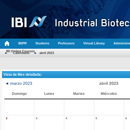
IBIPR
Students
Professors
Virtual Library
Administra
IBI Online Courses
►
Calendario
►
abril 2023
Vista de Mes detallada:
◄
marzo 2023
abril 2023
Domingo
Lunes
Martes
Miércoles
2
3
4
5
6