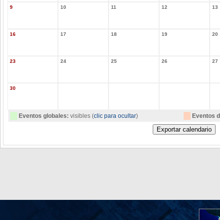
9
10
11
12
13
16
17
18
19
20
23
24
25
26
27
30
Eventos globales:
visibles (
clic para ocultar
)
Eventos d